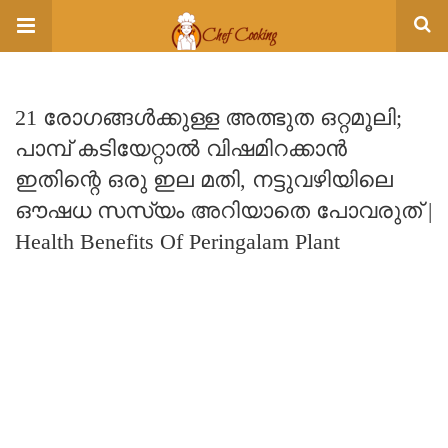
21 രോഗങ്ങൾക്കുള്ള അത്ഭുത ഒറ്റമൂലി;
പാമ്പ് കടിയേറ്റാൽ വിഷമിറക്കാൻ
ഇതിന്റെ ഒരു ഇല മതി, നട്ടുവഴിയിലെ
ഔഷധ സസ്യം അറിയാതെ പോവരുത് |
Health Benefits Of Peringalam Plant