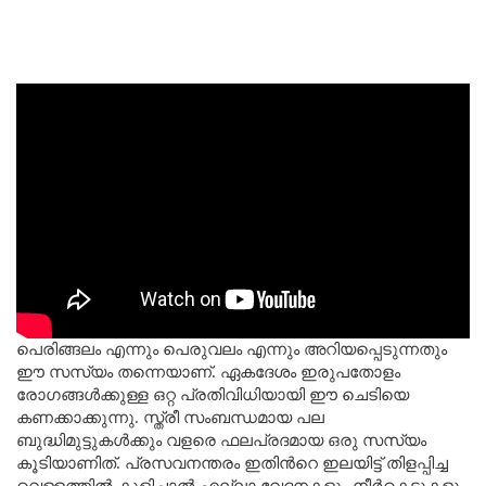
പെരിങ്ങലം എന്നും പെരുവലം എന്നും അറിയപ്പെടുന്നതും
ഈ സസ്യം തന്നെയാണ്. ഏകദേശം ഇരുപതോളം
രോഗങ്ങൾക്കുള്ള ഒറ്റ പ്രതിവിധിയായി ഈ ചെടിയെ
കണക്കാക്കുന്നു. സ്ത്രീ സംബന്ധമായ പല
ബുദ്ധിമുട്ടുകൾക്കും വളരെ ഫലപ്രദമായ ഒരു സസ്യം
കൂടിയാണിത്. പ്രസവനന്തരം ഇതിൻറെ ഇലയിട്ട് തിളപ്പിച്ച
വെള്ളത്തിൽ കുളിച്ചാൽ എല്ലാ വേദനകളും നീർകെട്ടുകളും